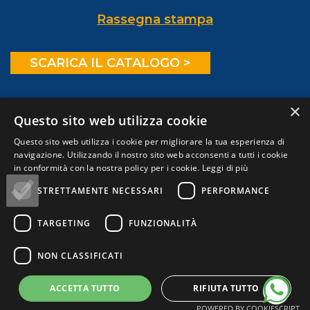
Rassegna stampa
SCARICA IL CATALOGO >
×
Questo sito web utilizza cookie
© Copyright 2025 | Montanari Tour | Cod. Fisc.
Questo sito web utilizza i cookie per migliorare la tua esperienza di
P.Iva 02410910406 | R.E.A. Rimini 261764 | Reg.
navigazione. Utilizzando il nostro sito web acconsenti a tutti i cookie
in conformità con la nostra policy per i cookie.
Leggi di più
Imprese Rimini n. 16803 |
STRETTAMENTE NECESSARI
PERFORMANCE
montanaritour@pcert.postecert.it
Certificato n. 2025032155AT emesso dal Fondo
TARGETING
FUNZIONALITÀ
consortile di garanzia VACANZE GARANTITE®
a garanzia dell’insolvenza o fallimento.
NON CLASSIFICATI
ACCETTA TUTTO
RIFIUTA TUTTO
POWERED BY COOKIESCRIPT